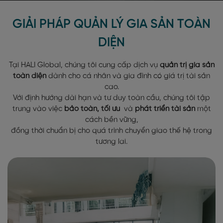
GIẢI PHÁP QUẢN LÝ GIA SẢN TOÀN
DIỆN
Tại HALI Global, chúng tôi cung cấp dịch vụ
quản trị gia sản
toàn diện
dành cho cá nhân và gia đình có giá trị tài sản
cao.
Với định hướng dài hạn và tư duy toàn cầu, chúng tôi tập
trung vào việc
bảo toàn, tối ưu
và
phát triển tài sản
một
cách bền vững,
đồng thời chuẩn bị cho quá trình chuyển giao thế hệ trong
tương lai.