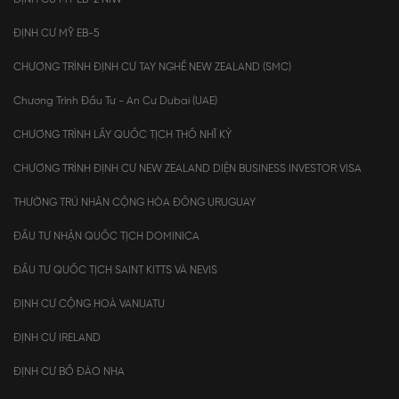
ĐỊNH CƯ MỸ EB-5
CHƯƠNG TRÌNH ĐỊNH CƯ TAY NGHỀ NEW ZEALAND (SMC)
Chương Trình Đầu Tư - An Cư Dubai (UAE)
CHƯƠNG TRÌNH LẤY QUỐC TỊCH THỔ NHĨ KỲ
CHƯƠNG TRÌNH ĐỊNH CƯ NEW ZEALAND DIỆN BUSINESS INVESTOR VISA
THƯỜNG TRÚ NHÂN CỘNG HÒA ĐÔNG URUGUAY
ĐẦU TƯ NHẬN QUỐC TỊCH DOMINICA
ĐẦU TƯ QUỐC TỊCH SAINT KITTS VÀ NEVIS
ĐỊNH CƯ CỘNG HOÀ VANUATU
ĐỊNH CƯ IRELAND
ĐỊNH CƯ BỒ ĐÀO NHA