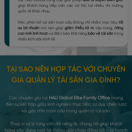
Có. HALI Global cung cấp giải pháp
đầu tư xuyên biên giới
,
giúp khách hàng tiếp cận các cơ hội tại nhiều thị trường
quốc tế khác nhau.
Việc phân bổ tài sản toàn cầu không chỉ nhằm mục tiêu
tối
ưu lợi nhuận
mà còn giúp
giảm thiểu rủi ro
tập trung,
nâng
cao tính linh hoạt
và đảm bảo khả năng
bảo vệ tài sản
trong
nhiều kịch bản kinh tế.
TẠI SAO NÊN HỢP TÁC VỚI CHUYÊN
GIA QUẢN LÝ TÀI SẢN GIA ĐÌNH?
Các chuyên gia tại
HALI Global Elite Family Office
mang
đến sự kết hợp giữa kinh nghiệm thực tiễn, tư duy chiến lược
và góc nhìn toàn cầu trong quản trị tài sản.
Thay vì xử lý từng vấn đề riêng lẻ, chúng tôi giúp khách
hàng xây dựng một hệ thống giải pháp đồng bộ - từ hoạch