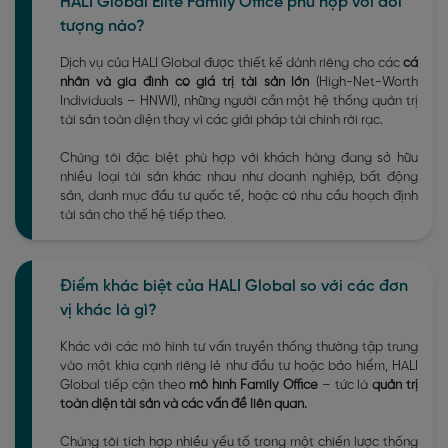
HALI Global Elite Family Office phù hợp với đối
tượng nào?
Dịch vụ của HALI Global được thiết kế dành riêng cho các
cá
nhân và gia đình có giá trị tài sản lớn
(High-Net-Worth
Individuals – HNWI), những người cần một hệ thống quản trị
tài sản toàn diện thay vì các giải pháp tài chính rời rạc.
Chúng tôi đặc biệt phù hợp với khách hàng đang sở hữu
nhiều loại tài sản khác nhau như doanh nghiệp, bất động
sản, danh mục đầu tư quốc tế, hoặc có nhu cầu hoạch định
tài sản cho thế hệ tiếp theo.
Điểm khác biệt của HALI Global so với các đơn
vị khác là gì?
Khác với các mô hình tư vấn truyền thống thường tập trung
vào một khía cạnh riêng lẻ như đầu tư hoặc bảo hiểm, HALI
Global tiếp cận theo
mô hình Family Office
– tức là
quản trị
toàn diện tài sản và các vấn đề liên quan.
Chúng tôi tích hợp nhiều yếu tố trong một chiến lược thống