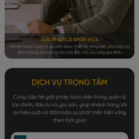
GIẢI PHÁP CÁ NHÂN HÓA
Mỗi kế hoạch quản trị gia sản được thiết kế riêng biệt, phù hợp với
định hướng dài hạn và nhu cầu đặc thù của từng gia đình.
DỊCH VỤ TRỌNG TÂM
Cung cấp hệ giải pháp toàn diện trong quản lý
tài chính, đầu tư và gia sản, giúp khách hàng tối
ưu hiệu quả và đảm bảo sự phát triển bền vững
theo thời gian