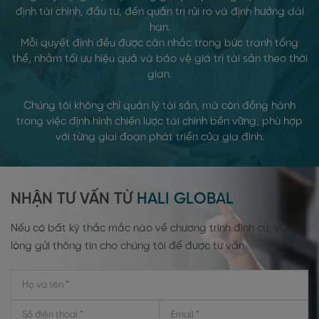
định tài chính, đầu tư, đến quản trị rủi ro và định hướng dài
hạn.
Mỗi quyết định đều được cân nhắc trong bức tranh tổng
thể, nhằm tối ưu hiệu quả và bảo vệ giá trị tài sản theo thời
gian.
Chúng tôi không chỉ quản lý tài sản, mà còn đồng hành
trong việc định hình chiến lược tài chính bền vững, phù hợp
với từng giai đoạn phát triển của gia đình.
NHẬN TƯ VẤN TỪ
HALI GLOBAL
Nếu có bất kỳ thắc mắc nào về chương trình định cư, vui
lòng gửi thông tin cho chúng tôi để được tư vấn