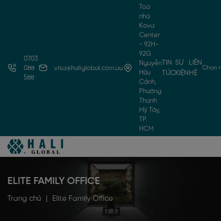
Toà
nhà
Kova
Center
- 92H-
92G
0703
TIN
SỰ
LIÊN
Nguyễn
Chọn 
088
visa@haliglobal.com.au
Hữu
TỨC
KIỆN
HỆ
588
Cảnh,
Phường
Thạnh
Mỹ Tây,
TP.
HCM
ELITE FAMILY OFFICE
Trang chủ
|
Elite Family Office