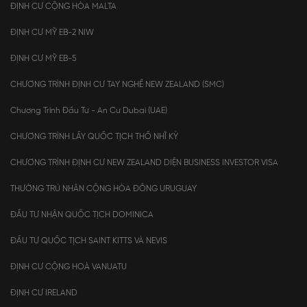
ĐỊNH CƯ CỘNG HÒA MALTA
ĐỊNH CƯ MỸ EB-2 NIW
ĐỊNH CƯ MỸ EB-5
CHƯƠNG TRÌNH ĐỊNH CƯ TAY NGHỀ NEW ZEALAND (SMC)
Chương Trình Đầu Tư - An Cư Dubai (UAE)
CHƯƠNG TRÌNH LẤY QUỐC TỊCH THỔ NHĨ KỲ
CHƯƠNG TRÌNH ĐỊNH CƯ NEW ZEALAND DIỆN BUSINESS INVESTOR VISA
THƯỜNG TRÚ NHÂN CỘNG HÒA ĐÔNG URUGUAY
ĐẦU TƯ NHẬN QUỐC TỊCH DOMINICA
ĐẦU TƯ QUỐC TỊCH SAINT KITTS VÀ NEVIS
ĐỊNH CƯ CỘNG HOÀ VANUATU
ĐỊNH CƯ IRELAND