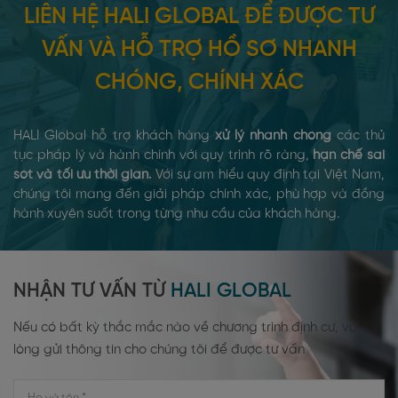
LIÊN HỆ HALI GLOBAL ĐỂ ĐƯỢC TƯ
VẤN VÀ HỖ TRỢ HỒ SƠ NHANH
CHÓNG, CHÍNH XÁC
HALI Global hỗ trợ khách hàng
xử lý nhanh chóng
các thủ
tục pháp lý và hành chính với quy trình rõ ràng,
hạn chế sai
sót và tối ưu thời gian.
Với sự am hiểu quy định tại Việt Nam,
chúng tôi mang đến giải pháp chính xác, phù hợp và đồng
hành xuyên suốt trong từng nhu cầu của khách hàng.
NHẬN TƯ VẤN TỪ
HALI GLOBAL
Nếu có bất kỳ thắc mắc nào về chương trình định cư, vui
lòng gửi thông tin cho chúng tôi để được tư vấn