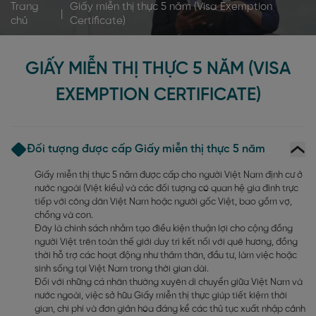
Trang
Giấy miễn thị thực 5 năm (Visa Exemption
|
chủ
Certificate)
GIẤY MIỄN THỊ THỰC 5 NĂM (VISA
EXEMPTION CERTIFICATE)
Đối tượng được cấp Giấy miễn thị thực 5 năm
Giấy miễn thị thực 5 năm được cấp cho người Việt Nam định cư ở
nước ngoài (Việt kiều) và các đối tượng có quan hệ gia đình trực
tiếp với công dân Việt Nam hoặc người gốc Việt, bao gồm vợ,
chồng và con.
Đây là chính sách nhằm tạo điều kiện thuận lợi cho cộng đồng
người Việt trên toàn thế giới duy trì kết nối với quê hương, đồng
thời hỗ trợ các hoạt động như thăm thân, đầu tư, làm việc hoặc
sinh sống tại Việt Nam trong thời gian dài.
Đối với những cá nhân thường xuyên di chuyển giữa Việt Nam và
nước ngoài, việc sở hữu Giấy miễn thị thực giúp tiết kiệm thời
gian, chi phí và đơn giản hóa đáng kể các thủ tục xuất nhập cảnh