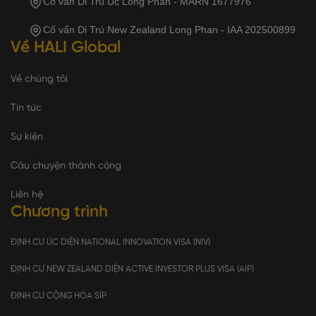
Cố vấn Di Trú Úc Long Phan - MARN 1677976
Cố vấn Di Trú New Zealand Long Phan - IAA 202500899
Về HALI Global
Về chúng tôi
Tin tức
Sự kiện
Câu chuyện thành công
Liên hệ
Chương trình
ĐỊNH CƯ ÚC DIỆN NATIONAL INNOVATION VISA (NIV)
ĐỊNH CƯ NEW ZEALAND DIỆN ACTIVE INVESTOR PLUS VISA (AIP)
ĐỊNH CƯ CỘNG HÒA SÍP