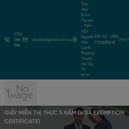
Toà
nhà
Kova
Center
- 92H-
92G
0703
TIN
SỰ
LIÊN
Nguyễn
Chọn 
088
visa@haliglobal.com.au
Hữu
TỨC
KIỆN
HỆ
588
Cảnh,
Phường
Thạnh
Mỹ Tây,
TP.
HCM
GIẤY MIỄN THỊ THỰC 5 NĂM (VISA EXEMPTION
CERTIFICATE)