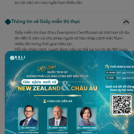
so với việc xin visa ngắn hạn nhiều lần.
Thông tin về Giấy miễn thị thực
Giấy miễn thị thực (Visa Exemption Certificate) có thời hạn tối đa
lên đến 5 năm và cho phép người sở hữu nhập cảnh Việt Nam
nhiều lần trong thời gian hiệu lực.
Mỗi lần nhập cảnh, người được cấp có thể lưu trú tối đa 180 ngày
và có thể thực hiện gia hạn theo quy định hiện hành nếu có nhu
cầu ở lại lâu hơn. Điều này mang lại sự linh hoạt cao cho những
người thường xuyên làm việc, sinh sống hoặc đầu tư tại Việt
Nam.
Giấy miễn thị thực được cấp dưới dạng dán vào hộ chiếu hoặc
cấp rời, tùy theo từng trường hợp cụ thể. Trong suốt thời gian
hiệu lực, người sở hữu có thể ra vào Việt Nam mà không cần xin
lại visa, giúp tối ưu hóa kế hoạch di chuyển và giảm thiểu các thủ
tục hành chính không cần thiết.
Checklist hồ sơ xin Giấy miễn thị thực 5 năm