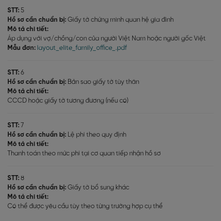
STT:
5
Hồ sơ cần chuẩn bị:
Giấy tờ chứng minh quan hệ gia đình
Mô tả chi tiết:
Áp dụng với vợ/chồng/con của người Việt Nam hoặc người gốc Việt
Mẫu đơn:
layout_elite_family_office_.pdf
STT:
6
Hồ sơ cần chuẩn bị:
Bản sao giấy tờ tùy thân
Mô tả chi tiết:
CCCD hoặc giấy tờ tương đương (nếu có)
STT:
7
Hồ sơ cần chuẩn bị:
Lệ phí theo quy định
Mô tả chi tiết:
Thanh toán theo mức phí tại cơ quan tiếp nhận hồ sơ
STT:
8
Hồ sơ cần chuẩn bị:
Giấy tờ bổ sung khác
Mô tả chi tiết:
Có thể được yêu cầu tùy theo từng trường hợp cụ thể