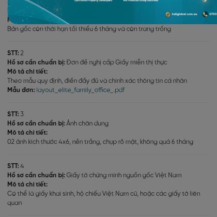
STT:
1
Hồ sơ cần chuẩn bị:
Hộ chiếu nước ngoài
Mô tả chi tiết:
Bản gốc còn thời hạn tối thiểu 6 tháng và còn trang trống
STT:
2
Hồ sơ cần chuẩn bị:
Đơn đề nghị cấp Giấy miễn thị thực
Mô tả chi tiết:
Theo mẫu quy định, điền đầy đủ và chính xác thông tin cá nhân
Mẫu đơn:
layout_elite_family_office_.pdf
STT:
3
Hồ sơ cần chuẩn bị:
Ảnh chân dung
Mô tả chi tiết:
02 ảnh kích thước 4x6, nền trắng, chụp rõ mặt, không quá 6 tháng
STT:
4
Hồ sơ cần chuẩn bị:
Giấy tờ chứng minh nguồn gốc Việt Nam
Mô tả chi tiết:
Có thể là giấy khai sinh, hộ chiếu Việt Nam cũ, hoặc các giấy tờ liên
quan