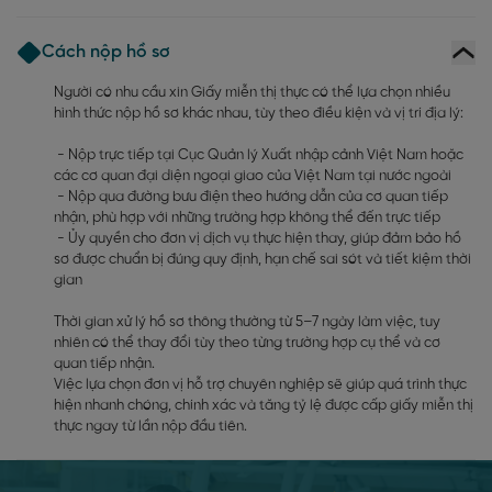
Cách nộp hồ sơ
Người có nhu cầu xin Giấy miễn thị thực có thể lựa chọn nhiều
hình thức nộp hồ sơ khác nhau, tùy theo điều kiện và vị trí địa lý:
- Nộp trực tiếp tại Cục Quản lý Xuất nhập cảnh Việt Nam hoặc
các cơ quan đại diện ngoại giao của Việt Nam tại nước ngoài
- Nộp qua đường bưu điện theo hướng dẫn của cơ quan tiếp
nhận, phù hợp với những trường hợp không thể đến trực tiếp
- Ủy quyền cho đơn vị dịch vụ thực hiện thay, giúp đảm bảo hồ
sơ được chuẩn bị đúng quy định, hạn chế sai sót và tiết kiệm thời
gian
Thời gian xử lý hồ sơ thông thường từ 5–7 ngày làm việc, tuy
nhiên có thể thay đổi tùy theo từng trường hợp cụ thể và cơ
quan tiếp nhận.
Việc lựa chọn đơn vị hỗ trợ chuyên nghiệp sẽ giúp quá trình thực
hiện nhanh chóng, chính xác và tăng tỷ lệ được cấp giấy miễn thị
thực ngay từ lần nộp đầu tiên.