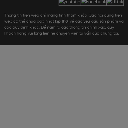
Thông tin trên web chỉ mang tính tham khảo. Các nội dung trên
web có thể chưa cập nhật kịp thời về các yêu cầu sản phẩm và
các quy định khác. Để nắm rõ các thông tin chính xác, quý
khách hàng vui lòng liên hệ chuyên viên tư vấn của chúng tôi.