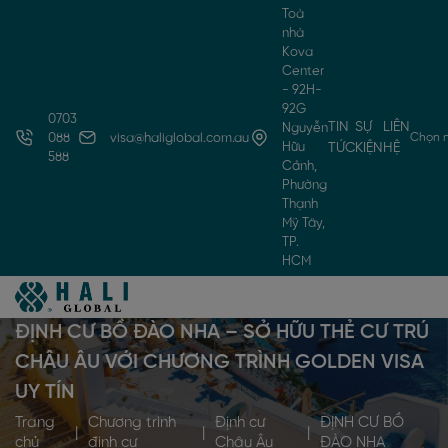
Toà
nhà
Kova
Center
- 92H-
92G
0703
TIN
SỰ
LIÊN
Nguyễn
Chọn 
088
visa@haliglobal.com.au
Hữu
TỨC
KIỆN
HỆ
588
Cảnh,
Phường
Thạnh
Mỹ Tây,
TP.
HCM
ĐỊNH CƯ BỒ ĐÀO NHA – SỞ HỮU THẺ CƯ TRÚ
CHÂU ÂU VỚI CHƯƠNG TRÌNH GOLDEN VISA
UY TÍN
Trang
Chương trình
Định cư
ĐỊNH CƯ BỒ
|
|
|
chủ
định cư
Châu Âu
ĐÀO NHA