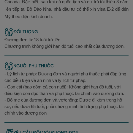
Canada. Đặc biệt, sau khi có quốc tịch và cư trú tối thiểu 3 năm
liên tiếp tại Bồ Đào Nha, nhà đầu tư có thể xin visa E-2 để đến
Mỹ theo diện kinh doanh.
ĐỐI TƯỢNG
Đương đơn từ 18 tuổi trở lên.
Chương trình không giới hạn độ tuổi cao nhất của đương đơn.
NGƯỜI PHỤ THUỘC
- Lý lịch tư pháp: Đương đơn và người phụ thuộc phải đáp ứng
các điều kiện về an ninh và lý lịch tư pháp.
- Con cái (bao gồm cả con nuôi): Không giới hạn độ tuổi, với
điều kiện còn độc thân và phụ thuộc tài chính vào đương đơn.
- Bố mẹ của đương đơn và vợ/chồng: Được đi kèm trong hồ
sơ, nếu dưới 65 tuổi, phải chứng minh tình trạng phụ thuộc tài
chính vào đương đơn
YÊU CẦU ĐỐI VỚI ĐƯƠNG ĐƠN