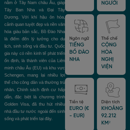
nằm ở Tây Nam châu Âu, giáp
NGƯỜI
Tây Ban Nha và Đại Tây
Dương. Với khí hậu ôn hòa,
cảnh quan tuyệt đẹp và nền văn
hóa giàu bản sắc, Bồ Đào Nha
là điểm đến lý tưởng cho du
Ngôn ngữ
Thể chế
TIẾNG
CỘNG
lịch, sinh sống và đầu tư. Quốc
BỒ ĐÀO
HÒA
gia này có nền kinh tế phát triển
NHA
NGHỊ
ổn định, là thành viên của Liên
VIỆN
minh châu Âu (EU) và khu vực
Schengen, mang lại nhiều lợi
thế cho công dân và thường trú
nhân. Chính sách định cư hấp
dẫn, đặc biệt là chương trình
Tiền tệ
Diện tích
Golden Visa, đã thu hút nhiều
EURO (€
KHOẢNG
nhà đầu tư nước ngoài đến sinh
- EUR)
92.212
sống và phát triển tại đây.
KM²