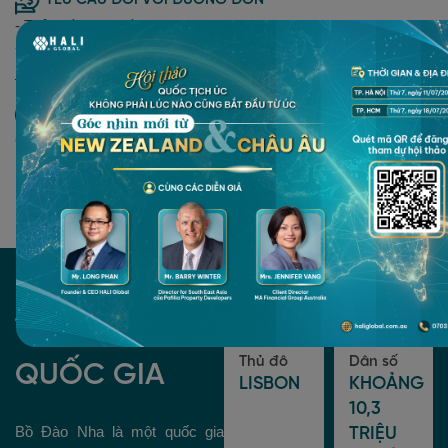
- Thỏa điều kiện về lý lịch an ninh
- Chứng minh vốn đầu tư có nguồn gốc hợp pháp
HÌNH THỨC ĐẦU TƯ
Quỹ đầu tư được phê duyệt
THÔNG TIN
Thủ đô
Dân số
QUỐC GIA
LISBON
KHOẢNG
10,3
Bồ Đào Nha là một quốc gia
TRIỆU