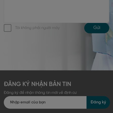
Gửi
Tôi không phải người máy
ĐĂNG KÝ NHẬN BẢN TIN
Đăng ký để nhận thông tin mới về định cư
Đăng ký