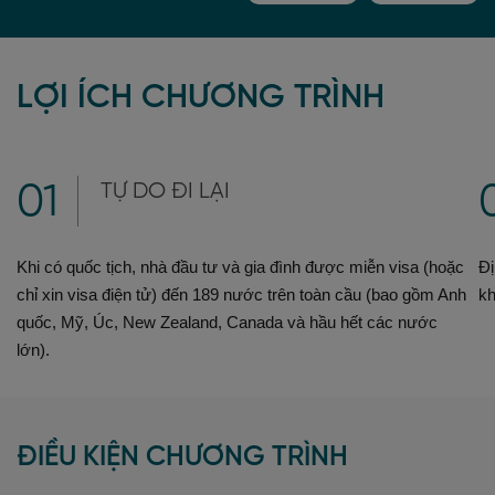
LỢI ÍCH CHƯƠNG TRÌNH
|
01
TỰ DO ĐI LẠI
Khi có quốc tịch, nhà đầu tư và gia đình được miễn visa (hoặc
Đị
chỉ xin visa điện tử) đến 189 nước trên toàn cầu (bao gồm Anh
kh
quốc, Mỹ, Úc, New Zealand, Canada và hầu hết các nước
lớn).
ĐIỀU KIỆN CHƯƠNG TRÌNH