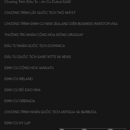
Chương Trình Đầu Tư - An Cư Dubai (UAE)
CHƯƠNG TRÌNH LẤY QUỐC TỊCH THỔ NHĨ KỲ
CHƯƠNG TRÌNH ĐỊNH CƯ NEW ZEALAND DIỆN BUSINESS INVESTOR VISA
THƯỜNG TRÚ NHÂN CỘNG HÒA ĐÔNG URUGUAY
ĐẦU TƯ NHẬN QUỐC TỊCH DOMINICA
ĐẦU TƯ QUỐC TỊCH SAINT KITTS VÀ NEVIS
ĐỊNH CƯ CỘNG HOÀ VANUATU
ĐỊNH CƯ IRELAND
ĐỊNH CƯ BỒ ĐÀO NHA
ĐINH CƯ GRENADA
CHƯƠNG TRÌNH NHẬN QUỐC TỊCH ANTIGUA VÀ BARBUDA
ĐỊNH CƯ HY LẠP