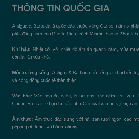
THÔNG TIN QUỐC GIA
Antigua & Barbuda là quốc đảo thuộc vùng Caribe, nằm ở phí
phía đông nam của Puerto Rico, cách Miami khoảng 2.5 giờ ba
Khí hậu:
Nhiệt đới với nhiệt độ ấm áp quanh năm, mùa mưa 
còn lại là mùa khô.
Môi trường sống:
Antigua & Barbuda nổi tiếng với bãi biển t
và cộng đồng quốc tế thân thiện.
Văn hóa:
Văn hóa đa dạng, là sự pha trộn giữa các yếu t
Caribe, với các lễ hội đặc sắc như Carnival và các sự kiện âm
Ẩm thực:
Ẩm thực đặc trưng với hải sản tươi ngon, các mó
pepperpot, fungi, và bánh johnny