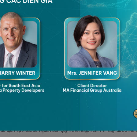
hoàn lại tối thiểu là 230.000 USD
 thiểu là 300.000 USD
 cái lên tới 28 tuổi, bố mẹ và ông bà trên 58 tuổi phụ thuộc
IP) của Antigua & Barbuda được quy định và thu bởi Đơn vị Đầu tư Q
ày.
i (áp dụng cho Quỹ NDF và lựa chọn bất động sản).
các dịch vụ khác liên quan đến quy trình nhập tịch. Phí này được thu