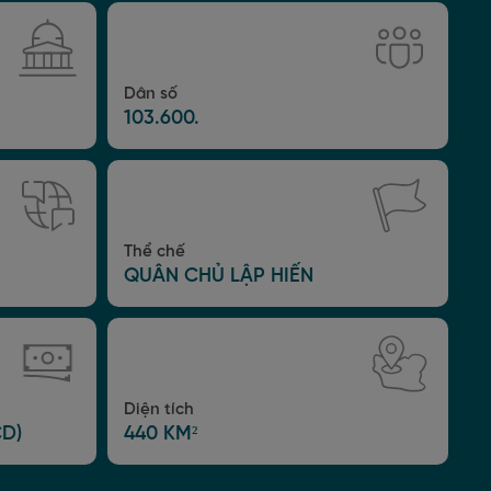
Dân số
103.600.
Thể chế
QUÂN CHỦ LẬP HIẾN
Diện tích
CD)
440 KM²