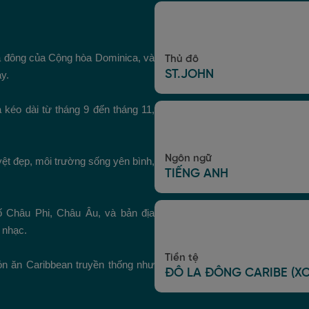
a đông của Cộng hòa Dominica, và
Thủ đô
ST.JOHN
y.
kéo dài từ tháng 9 đến tháng 11,
Ngôn ngữ
uyệt đẹp, môi trường sống yên bình,
TIẾNG ANH
ố Châu Phi, Châu Âu, và bản địa
 nhạc.
Tiền tệ
n ăn Caribbean truyền thống như
ĐÔ LA ĐÔNG CARIBE (X