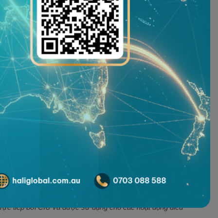
uốc tịch (Citizenship by Investment Unit - CIU), cơ quan
 trực tiếp bởi CIU và được sử dụng cho các hoạt động điều