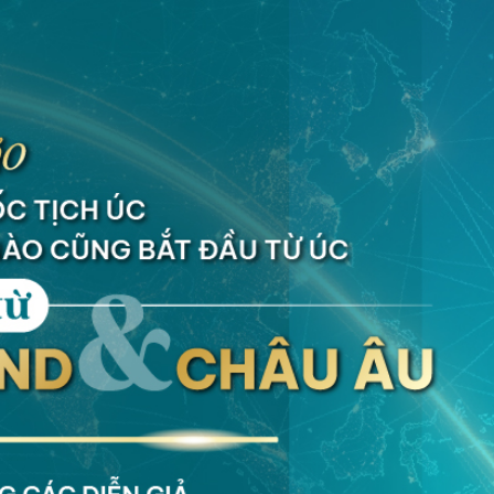
thường trú nhân (Permanent Residency). Chương trình duy nhất đượ
ốc tịch và hộ chiếu của Antigua & Barbuda thông qua việc đầu tư tà
 cho các nhà đầu tư quốc tế tìm kiếm quốc tịch thứ hai, với những lợ
à đầu tư.
t động sản đã được phê duyệt và duy trì trong 5 năm.
hiểu là 1,5 triệu USD với tư cách cá nhân. Ngoài ra, khách hàng được