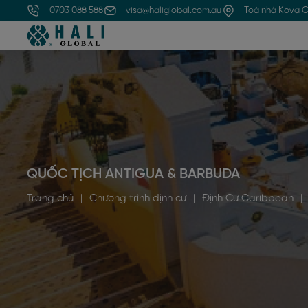
0703 088 588
visa@haliglobal.com.au
Toà nhà Kova C
QUỐC TỊCH ANTIGUA & BARBUDA
Trang chủ
|
Chương trình định cư
|
Định Cư Caribbean
|