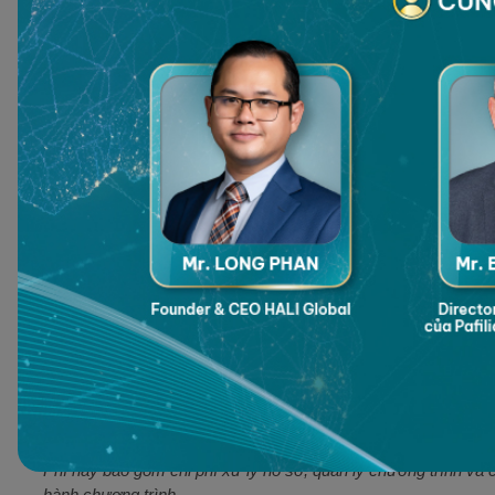
Đóng góp vào Quỹ Phát triển Quốc gia (NDF) với số tiền không 
Đóng góp cho Đại học Tây Ấn (UWI) số tiền không hoàn lại tối
THỜI GIAN XỬ LÍ HỒ SƠ
12 - 18 tháng
NGƯỜI PHỤ THUỘC
Quốc tịch được cấp cho gia đình 4 thế hệ bao gồm vợ chồng, con
PHÍ LIÊN QUAN
Các khoản phí liên quan đến Chương trình Đầu tư Nhập tịch (C
chính phủ chịu trách nhiệm quản lý và giám sát chương trình n
Phí chính phủ: 30.000 USD cho một gia đình lên đến bốn ngườ
Phí này bao gồm chi phí xử lý hồ sơ, quản lý chương trình và 
hành chương trình.