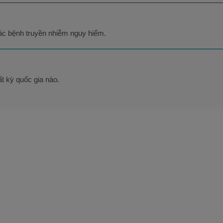
ác bệnh truyền nhiễm nguy hiểm.
t kỳ quốc gia nào.
CHƯƠNG TRÌNH ĐỊNH CƯ KHÁC