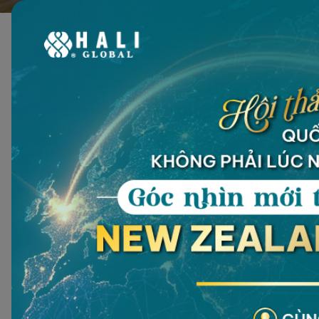
TỔNG QUAN
Antigua & Barbuda không có chương trình đầu tư để lấy thẻ 
Investment Program - CIP), cho phép người nộp đơn có được qu
Chương trình CIP của Antigua & Barbuda là một cơ hội lý tưởng
đầu tư phù hợp tùy thuộc vào nhu cầu và mục tiêu của từng nh
HÌNH THỨC ĐẦU TƯ
Mua bất động sản có giá trị tối thiểu 325.000 USD từ dự án bấ
Mua trực tiếp một doanh nghiệp đủ điều kiện với số tiền tối t
nhất 400.000 USD, tổng giá trị tối thiểu là 5.000.000 USD