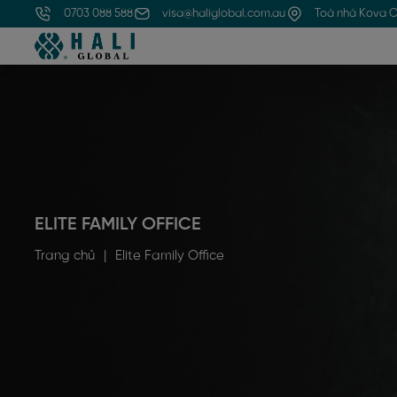
0703 088 588
visa@haliglobal.com.au
Toà nhà Kova C
ELITE FAMILY OFFICE
Trang chủ
|
Elite Family Office