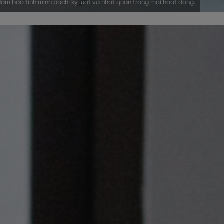
 đảm bảo tính minh bạch, kỷ luật và nhất quán trong mọi hoạt động.