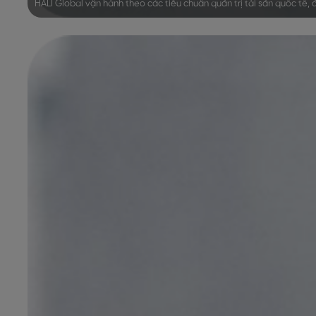
HALI Global vận hành theo các tiêu chuẩn quản trị tài sản quốc tế,