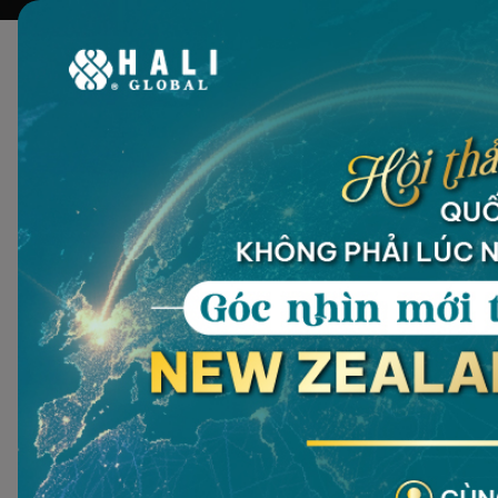
Tại HALI Global, chúng tôi c
Với định hướng dài hạn và tư duy
đ