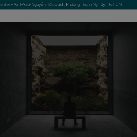
enter - 92H-92G Nguyễn Hữu Cảnh, Phường Thạnh Mỹ Tây, TP. HCM