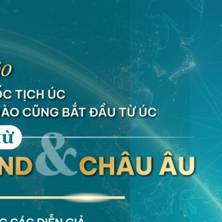
GIẢI PHÁP QUẢN LÝ GIA SẢN TOÀN DIỆ
ung cấp dịch vụ
quản trị gia sản toàn diện
dành cho cá nhân và gia
 toàn cầu, chúng tôi tập trung vào việc
bảo toàn, tối ưu
và
phát
ồng thời chuẩn bị cho quá trình chuyển giao thế hệ trong tương la