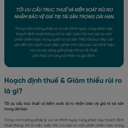
TỐI ƯU CẤU TRÚC THUẾ VÀ KIỂM SOÁT RỦI RO
NHẰM BẢO VỆ GIÁ TRỊ TÀI SẢN TRONG DÀI HẠN.
Trong môi trường pháp lý và tài chính ngày càng phức tạp,
hoạch định thuế không chỉ là việc tuân thủ mà còn là một
phần chiến lược trong quản trị tài sản. HALI Global tiếp cận
vấn đề một cách toàn diện, phân tích cấu trúc tài chính hiện
tại và xây dựng giải pháp tối ưu về thuế,
phù hợp với từng cá nhân và gia đình.
Hoạch định thuế & Giảm thiểu rủi ro
là gì?
Tối ưu cấu trúc thuế và kiểm soát rủi ro nhằm bảo vệ giá trị tài sản
trong dài hạn.
Trong môi trường pháp lý và tài chính ngày càng phức tạp, hoạch định
thuế không chỉ là việc tuân thủ mà còn là một phần chiến lược trong