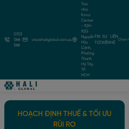
Toà
nhà
Kova
Center
- 92H-
92G
0703
TIN
SỰ
LIÊN
Nguyễn
Chọn 
088
visa@haliglobal.com.au
Hữu
TỨC
KIỆN
HỆ
588
Cảnh,
Phường
Thạnh
Mỹ Tây,
TP.
HCM
HOẠCH ĐỊNH THUẾ & TỐI ƯU
RỦI RO