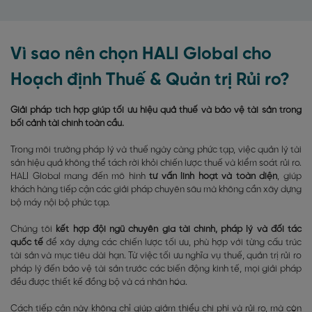
Vì sao nên chọn HALI Global cho
Hoạch định Thuế & Quản trị Rủi ro?
Giải pháp tích hợp giúp tối ưu hiệu quả thuế và bảo vệ tài sản trong
bối cảnh tài chính toàn cầu.
Trong môi trường pháp lý và thuế ngày càng phức tạp, việc quản lý tài
sản hiệu quả không thể tách rời khỏi chiến lược thuế và kiểm soát rủi ro.
HALI Global mang đến mô hình
tư vấn linh hoạt và toàn diện
, giúp
khách hàng tiếp cận các giải pháp chuyên sâu mà không cần xây dựng
bộ máy nội bộ phức tạp.
Chúng tôi
kết hợp đội ngũ chuyên gia tài chính, pháp lý và đối tác
quốc tế
để xây dựng các chiến lược tối ưu, phù hợp với từng cấu trúc
tài sản và mục tiêu dài hạn. Từ việc tối ưu nghĩa vụ thuế, quản trị rủi ro
pháp lý đến bảo vệ tài sản trước các biến động kinh tế, mọi giải pháp
đều được thiết kế đồng bộ và cá nhân hóa.
Cách tiếp cận này không chỉ giúp giảm thiểu chi phí và rủi ro, mà còn