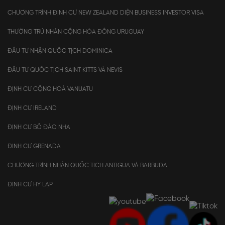
CHƯƠNG TRÌNH ĐỊNH CƯ NEW ZEALAND DIỆN BUSINESS INVESTOR VISA
THƯỜNG TRÚ NHÂN CỘNG HÒA ĐÔNG URUGUAY
ĐẦU TƯ NHẬN QUỐC TỊCH DOMINICA
ĐẦU TƯ QUỐC TỊCH SAINT KITTS VÀ NEVIS
ĐỊNH CƯ CỘNG HOÀ VANUATU
ĐỊNH CƯ IRELAND
ĐỊNH CƯ BỒ ĐÀO NHA
ĐINH CƯ GRENADA
CHƯƠNG TRÌNH NHẬN QUỐC TỊCH ANTIGUA VÀ BARBUDA
ĐỊNH CƯ HY LẠP