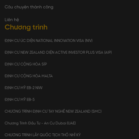
Câu chuyện thành công
Liên hệ
Chương trình
ĐỊNH CƯ ÚC DIỆN NATIONAL INNOVATION VISA (NIV)
ĐỊNH CƯ NEW ZEALAND DIỆN ACTIVE INVESTOR PLUS VISA (AIP)
ĐỊNH CƯ CỘNG HÒA SÍP
ĐỊNH CƯ CỘNG HÒA MALTA
ĐỊNH CƯ MỸ EB-2 NIW
ĐỊNH CƯ MỸ EB-5
CHƯƠNG TRÌNH ĐỊNH CƯ TAY NGHỀ NEW ZEALAND (SMC)
Chương Trình Đầu Tư - An Cư Dubai (UAE)
CHƯƠNG TRÌNH LẤY QUỐC TỊCH THỔ NHĨ KỲ