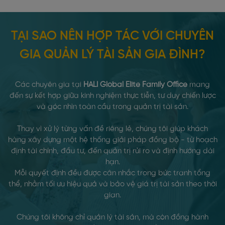
TẠI SAO NÊN HỢP TÁC VỚI CHUYÊN
GIA QUẢN LÝ TÀI SẢN GIA ĐÌNH?
Các chuyên gia tại
HALI Global Elite Family Office
mang
đến sự kết hợp giữa kinh nghiệm thực tiễn, tư duy chiến lược
và góc nhìn toàn cầu trong quản trị tài sản.
Thay vì xử lý từng vấn đề riêng lẻ, chúng tôi giúp khách
hàng xây dựng một hệ thống giải pháp đồng bộ - từ hoạch
định tài chính, đầu tư, đến quản trị rủi ro và định hướng dài
hạn.
Mỗi quyết định đều được cân nhắc trong bức tranh tổng
thể, nhằm tối ưu hiệu quả và bảo vệ giá trị tài sản theo thời
gian.
Chúng tôi không chỉ quản lý tài sản, mà còn đồng hành