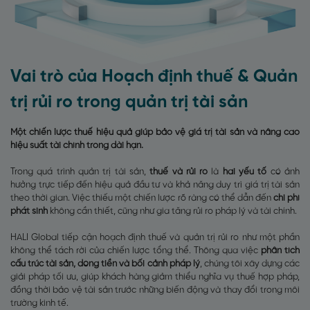
Vai trò của Hoạch định thuế & Quản
trị rủi ro trong quản trị tài sản
Một chiến lược thuế hiệu quả giúp bảo vệ giá trị tài sản và nâng cao
hiệu suất tài chính trong dài hạn.
Trong quá trình quản trị tài sản,
thuế và rủi ro
là
hai yếu tố
có ảnh
hưởng trực tiếp đến hiệu quả đầu tư và khả năng duy trì giá trị tài sản
theo thời gian. Việc thiếu một chiến lược rõ ràng có thể dẫn đến
chi phí
phát sinh
không cần thiết, cũng như gia tăng rủi ro pháp lý và tài chính.
HALI Global tiếp cận hoạch định thuế và quản trị rủi ro như một phần
không thể tách rời của chiến lược tổng thể. Thông qua việc
phân tích
cấu trúc tài sản, dòng tiền và bối cảnh pháp lý
, chúng tôi xây dựng các
giải pháp tối ưu, giúp khách hàng giảm thiểu nghĩa vụ thuế hợp pháp,
đồng thời bảo vệ tài sản trước những biến động và thay đổi trong môi
trường kinh tế.