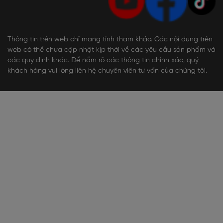
Thông tin trên web chỉ mang tính tham khảo. Các nội dung trên
web có thể chưa cập nhật kịp thời về các yêu cầu sản phẩm và
các quy định khác. Để nắm rõ các thông tin chính xác, quý
khách hàng vui lòng liên hệ chuyên viên tư vấn của chúng tôi.