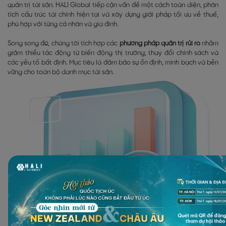
quản trị tài sản. HALI Global tiếp cận vấn đề một cách toàn diện, phân
tích cấu trúc tài chính hiện tại và xây dựng giải pháp tối ưu về thuế,
phù hợp với từng cá nhân và gia đình.
Song song đó, chúng tôi tích hợp các
phương pháp quản trị rủi ro
nhằm
giảm thiểu tác động từ biến động thị trường, thay đổi chính sách và
các yếu tố bất định. Mục tiêu là đảm bảo sự ổn định, minh bạch và bền
vững cho toàn bộ danh mục tài sản.