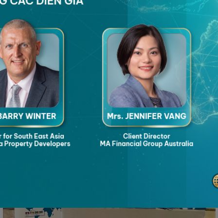
háp An Cư & Đầu Tư Toàn Cầu hàng đầu đến từ Australia
 – vinh
n tiên phong luôn kiên định chinh phục thử thách, nhạy bén nắm