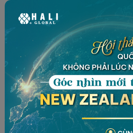
Kohble Championship 2025 đã trở thành nhịp cầu gắn kết,
Trên từng hố golf, từng cú đánh, không chỉ có sự tranh t