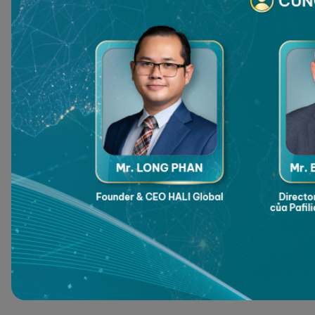
Trong hành trình đó, HALI Global
 - 
đơn vị tư vấn giải p
tin rằng, cũng như golfer bản lĩnh trên sân cỏ, doanh nhâ