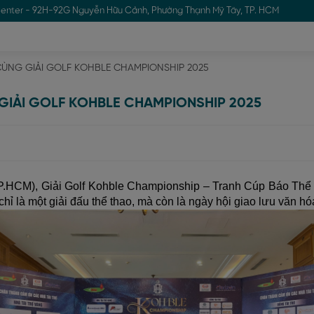
enter - 92H-92G Nguyễn Hữu Cảnh, Phường Thạnh Mỹ Tây, TP. HCM
ÙNG GIẢI GOLF KOHBLE CHAMPIONSHIP 2025
GIẢI GOLF KOHBLE CHAMPIONSHIP 2025
P.HCM), Giải Golf Kohble Championship – Tranh Cúp Báo Thể Th
chỉ là một giải đấu thể thao, mà còn là ngày hội giao lưu văn h