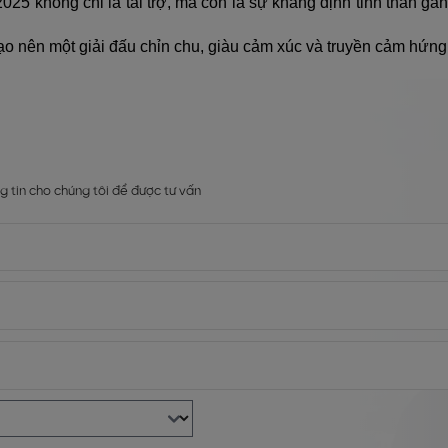
5 không chỉ là tài trợ, mà còn là sự khẳng định tinh thần gắn k
tạo nên một giải đấu chỉn chu, giàu cảm xúc và truyền cảm h
g tin cho chúng tôi để được tư vấn