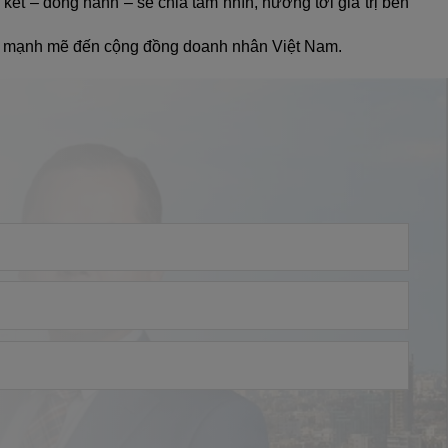
ết – đồng hành – sẻ chia tầm nhìn, hướng tới giá trị bền 
ứng mạnh mẽ đến cộng đồng doanh nhân Việt Nam.