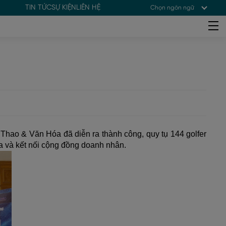
TIN TỨC
SỰ KIỆN
LIÊN HỆ
Chọn ngôn ngữ
ao & Văn Hóa đã diễn ra thành công, quy tụ 144 golfer 
óa và kết nối cộng đồng doanh nhân.