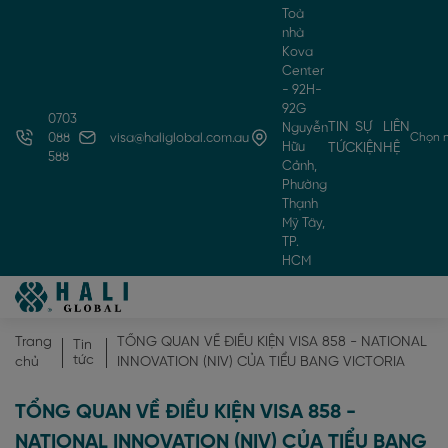
Toà
nhà
Kova
Center
- 92H-
92G
0703
TIN
SỰ
LIÊN
Nguyễn
Chọn 
088
visa@haliglobal.com.au
Hữu
TỨC
KIỆN
HỆ
588
Cảnh,
Phường
Thạnh
Mỹ Tây,
TP.
HCM
Trang
TỔNG QUAN VỀ ĐIỀU KIỆN VISA 858 - NATIONAL
Tin
tức
chủ
INNOVATION (NIV) CỦA TIỂU BANG VICTORIA
TỔNG QUAN VỀ ĐIỀU KIỆN VISA 858 -
NATIONAL INNOVATION (NIV) CỦA TIỂU BANG