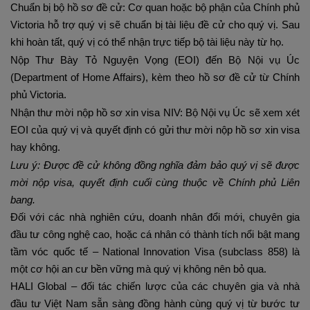
Chuẩn bị bộ hồ sơ đề cử: Cơ quan hoặc bộ phận của Chính phủ
Victoria hỗ trợ quý vị sẽ chuẩn bị tài liệu đề cử cho quý vị. Sau
khi hoàn tất, quý vị có thể nhận trực tiếp bộ tài liệu này từ họ.
Nộp Thư Bày Tỏ Nguyện Vọng (EOI) đến Bộ Nội vụ Úc
(Department of Home Affairs), kèm theo hồ sơ đề cử từ Chính
phủ Victoria.
Nhận thư mời nộp hồ sơ xin visa NIV: Bộ Nội vụ Úc sẽ xem xét
EOI của quý vị và quyết định có gửi thư mời nộp hồ sơ xin visa
hay không.
Lưu ý: Được đề cử không đồng nghĩa đảm bảo quý vị sẽ được
mời nộp visa, quyết định cuối cùng thuộc về Chính phủ Liên
bang.
Đối với các nhà nghiên cứu, doanh nhân đổi mới, chuyên gia
đầu tư công nghệ cao, hoặc cá nhân có thành tích nổi bật mang
tầm vóc quốc tế – National Innovation Visa (subclass 858) là
một cơ hội an cư bền vững mà quý vị không nên bỏ qua.
HALI Global – đối tác chiến lược của các chuyên gia và nhà
đầu tư Việt Nam sẵn sàng đồng hành cùng quý vị
từ bước tư