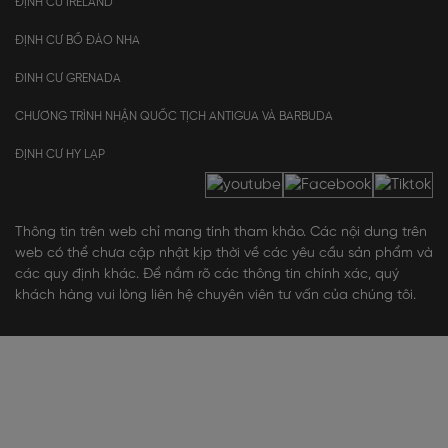
ĐỊNH CƯ IRELAND
ĐỊNH CƯ BỒ ĐÀO NHA
ĐINH CƯ GRENADA
CHƯƠNG TRÌNH NHẬN QUỐC TỊCH ANTIGUA VÀ BARBUDA
ĐỊNH CƯ HY LẠP
Thông tin trên web chỉ mang tính tham khảo. Các nội dung trên
web có thể chưa cập nhật kịp thời về các yêu cầu sản phẩm và
các quy định khác. Để nắm rõ các thông tin chính xác, quý
khách hàng vui lòng liên hệ chuyên viên tư vấn của chúng tôi.