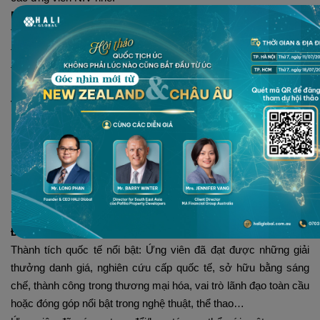
Mục đích & Đối tượng:
Tiểu bang Victoria mong muốn thu hút các nhân tố xuất sắc
trong lĩnh vực nghiên cứu, khởi nghiệp, sáng tạo nghệ thuật, thể
thao… để tăng cường năng lực đổi mới, năng suất và phát triển
kinh tế.
Tại sao nên chọn tiểu bang Victoria?
Ưu tiên cao cấp: Hồ sơ của quý vị sẽ được xem xét theo hạng
mục ưu tiên Priority Two, giúp rút ngắn thời gian xử lý.
Môi trường phát triển chuyên nghiệp: Tiểu bang Victoria là trung
tâm sáng tạo, công nghệ, y sinh, nghệ thuật và thể thao quốc tế.
Hỗ trợ toàn diện: Các bộ ngành liên quan tại Victoria sẽ hỗ trợ
từ bước giới thiệu, chuẩn bị hồ sơ đến theo dõi tiến trình.
Điều kiện cơ bản để được đề cử:
Thành tích quốc tế nổi bật: Ứng viên đã đạt được những giải
thưởng danh giá, nghiên cứu cấp quốc tế, sở hữu bằng sáng
chế, thành công trong thương mại hóa, vai trò lãnh đạo toàn cầu
hoặc đóng góp nổi bật trong nghệ thuật, thể thao…