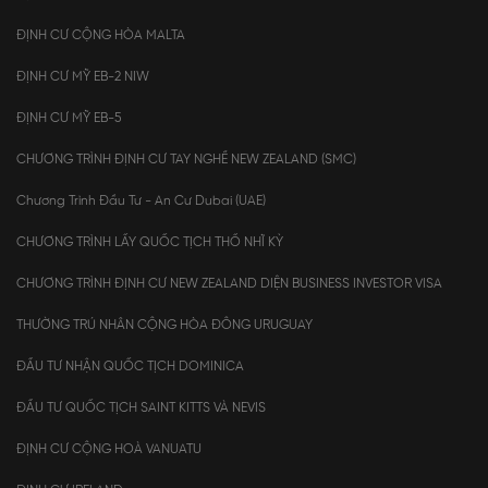
ĐỊNH CƯ CỘNG HÒA MALTA
ĐỊNH CƯ MỸ EB-2 NIW
ĐỊNH CƯ MỸ EB-5
CHƯƠNG TRÌNH ĐỊNH CƯ TAY NGHỀ NEW ZEALAND (SMC)
Chương Trình Đầu Tư - An Cư Dubai (UAE)
CHƯƠNG TRÌNH LẤY QUỐC TỊCH THỔ NHĨ KỲ
CHƯƠNG TRÌNH ĐỊNH CƯ NEW ZEALAND DIỆN BUSINESS INVESTOR VISA
THƯỜNG TRÚ NHÂN CỘNG HÒA ĐÔNG URUGUAY
ĐẦU TƯ NHẬN QUỐC TỊCH DOMINICA
ĐẦU TƯ QUỐC TỊCH SAINT KITTS VÀ NEVIS
ĐỊNH CƯ CỘNG HOÀ VANUATU