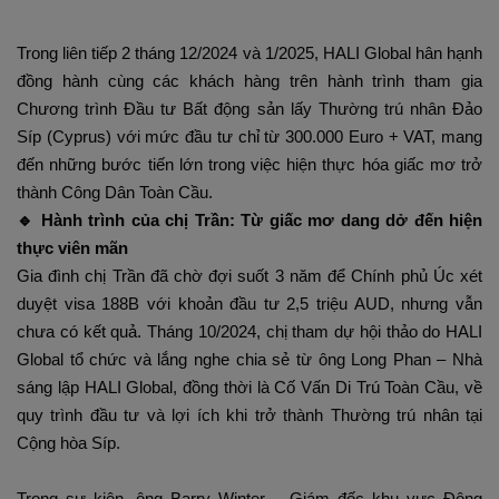
Trong liên tiếp 2 tháng 12/2024 và 1/2025, HALI Global hân hạnh
đồng hành cùng các khách hàng trên hành trình tham gia
Chương trình Đầu tư Bất động sản lấy Thường trú nhân Đảo
Síp (Cyprus) với mức đầu tư chỉ từ 300.000 Euro + VAT, mang
đến những bước tiến lớn trong việc hiện thực hóa giấc mơ trở
thành Công Dân Toàn Cầu.
🔹 Hành trình của chị Trần: Từ giấc mơ dang dở đến hiện
thực viên mãn
Gia đình chị Trần đã chờ đợi suốt 3 năm để Chính phủ Úc xét
duyệt visa 188B với khoản đầu tư 2,5 triệu AUD, nhưng vẫn
chưa có kết quả. Tháng 10/2024, chị tham dự hội thảo do HALI
Global tổ chức và lắng nghe chia sẻ từ ông Long Phan – Nhà
sáng lập HALI Global, đồng thời là Cố Vấn Di Trú Toàn Cầu, về
quy trình đầu tư và lợi ích khi trở thành Thường trú nhân tại
Cộng hòa Síp.
Trong sự kiện, ông Barry Winter – Giám đốc khu vực Đông