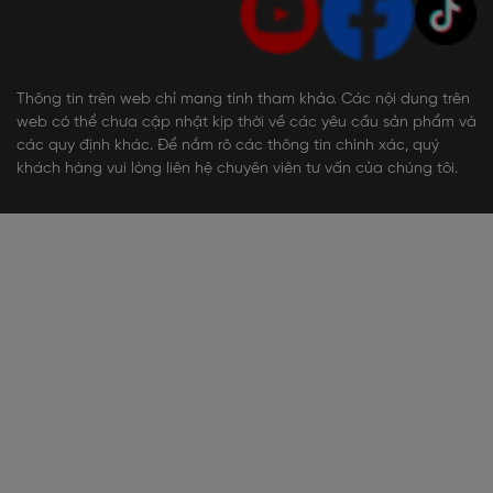
Thông tin trên web chỉ mang tính tham khảo. Các nội dung trên
web có thể chưa cập nhật kịp thời về các yêu cầu sản phẩm và
các quy định khác. Để nắm rõ các thông tin chính xác, quý
khách hàng vui lòng liên hệ chuyên viên tư vấn của chúng tôi.