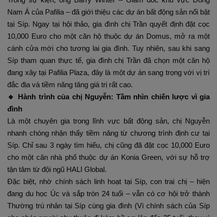
Nam Á của Pafilia – đã giới thiệu các dự án bất động sản nổi bật
tại Síp. Ngay tại hội thảo, gia đình chị Trần quyết định đặt cọc
10,000 Euro cho một căn hộ thuộc dự án Domus, mở ra một
cánh cửa mới cho tương lai gia đình. Tuy nhiên, sau khi sang
Síp tham quan thực tế, gia đình chị Trần đã chọn một căn hộ
đang xây tại Pafilia Plaza, đây là một dự án sang trọng với vị trí
đắc địa và tiềm năng tăng giá trị rất cao.
🔹 Hành trình của chị Nguyễn: Tầm nhìn chiến lược vì gia
đình
Là một chuyên gia trong lĩnh vực bất động sản, chị Nguyễn
nhanh chóng nhận thấy tiềm năng từ chương trình định cư tại
Síp. Chỉ sau 3 ngày tìm hiểu, chị cũng đã đặt cọc 10,000 Euro
cho một căn nhà phố thuộc dự án Konia Green, với sự hỗ trợ
tận tâm từ đội ngũ HALI Global.
Đặc biệt, nhờ chính sách linh hoạt tại Síp, con trai chị – hiện
đang du học Úc và sắp tròn 24 tuổi – vẫn có cơ hội trở thành
Thường trú nhân tại Síp cùng gia đình (Vì chính sách của Síp