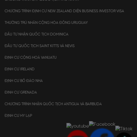
CHƯƠNG TRÌNH ĐỊNH CƯ NEW ZEALAND DIỆN BUSINESS INVESTOR VISA
THƯỜNG TRÚ NHÂN CỘNG HÒA ĐÔNG URUGUAY
ĐẦU TƯ NHẬN QUỐC TỊCH DOMINICA
ĐẦU TƯ QUỐC TỊCH SAINT KITTS VÀ NEVIS
ĐỊNH CƯ CỘNG HOÀ VANUATU
ĐỊNH CƯ IRELAND
ĐỊNH CƯ BỒ ĐÀO NHA
ĐINH CƯ GRENADA
CHƯƠNG TRÌNH NHẬN QUỐC TỊCH ANTIGUA VÀ BARBUDA
ĐỊNH CƯ HY LẠP