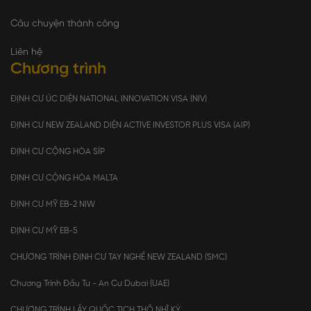
Câu chuyện thành công
Liên hệ
Chương trình
ĐỊNH CƯ ÚC DIỆN NATIONAL INNOVATION VISA (NIV)
ĐỊNH CƯ NEW ZEALAND DIỆN ACTIVE INVESTOR PLUS VISA (AIP)
ĐỊNH CƯ CỘNG HÒA SÍP
ĐỊNH CƯ CỘNG HÒA MALTA
ĐỊNH CƯ MỸ EB-2 NIW
ĐỊNH CƯ MỸ EB-5
CHƯƠNG TRÌNH ĐỊNH CƯ TAY NGHỀ NEW ZEALAND (SMC)
Chương Trình Đầu Tư - An Cư Dubai (UAE)
CHƯƠNG TRÌNH LẤY QUỐC TỊCH THỔ NHĨ KỲ