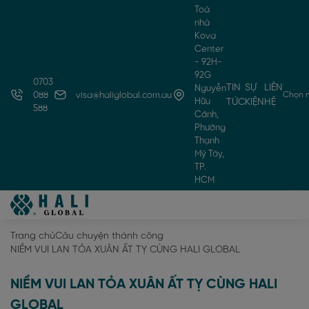
Toà
nhà
Kova
Center
- 92H-
92G
0703
TIN
SỰ
LIÊN
Nguyễn
Chọn 
088
visa@haliglobal.com.au
Hữu
TỨC
KIỆN
HỆ
588
Cảnh,
Phường
Thạnh
Mỹ Tây,
TP.
HCM
Trang chủ
Câu chuyện thành công
NIỀM VUI LAN TỎA XUÂN ẤT TỴ CÙNG HALI GLOBAL
NIỀM VUI LAN TỎA XUÂN ẤT TỴ CÙNG HALI
GLOBAL