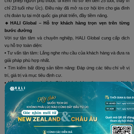
cho phép người phụ thuộc đi kèm hồ sơ lên đến 25 tuổi, thay vì
chỉ 23 tuổi như Úc). Điều này đã mở ra cơ hội lớn cho gia đình
chị đoàn tụ tại một quốc gia phát triển, đầy tiềm năng.
🔹HALI Global – Hỗ trợ khách hàng trọn vẹn trên từng
bước đường
Với sự tận tâm và chuyên nghiệp, HALI Global cung cấp dịch
vụ hỗ trợ toàn diện:
▪️ Tư vấn tận tâm: Lắng nghe nhu cầu của khách hàng và đưa ra
giải pháp phù hợp nhất.
▪️ Tìm kiếm bất động sản tiềm năng: Đáp ứng các tiêu chí về vị
trí, giá trị và mục tiêu định cư.
▪️ Hỗ trợ xin visa du lịch: Giúp khách hàng tham quan và đánh
giá bất động sản thực tế tại Síp, với sự đồng hành trực tiếp từ
Cố vấn Di trú Long Phan.
▪️ Hỗ trợ giao dịch bất động sản: Giải trình nguồn tiền, làm việc
với các bên liên quan và hoàn thiện các thủ tục pháp lý.
▪️ Hỗ trợ xin thẻ Thường trú nhân: Tư vấn và hỗ trợ chuẩn bị hồ
sơ định cư một cách chuyên nghiệp và chính xác.