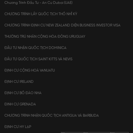
Chương Trình Đầu Tư - An Cư Dubai (UAE)
CHƯƠNG TRÌNH LẤY QUỐC TỊCH THỔ NHĨ KỲ
CHƯƠNG TRÌNH ĐỊNH CƯ NEW ZEALAND DIỆN BUSINESS INVESTOR VISA
THƯỜNG TRÚ NHÂN CỘNG HÒA ĐÔNG URUGUAY
ĐẦU TƯ NHẬN QUỐC TỊCH DOMINICA
ĐẦU TƯ QUỐC TỊCH SAINT KITTS VÀ NEVIS
ĐỊNH CƯ CỘNG HOÀ VANUATU
ĐỊNH CƯ IRELAND
ĐỊNH CƯ BỒ ĐÀO NHA
ĐINH CƯ GRENADA
CHƯƠNG TRÌNH NHẬN QUỐC TỊCH ANTIGUA VÀ BARBUDA
ĐỊNH CƯ HY LẠP