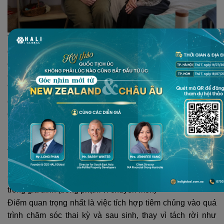
Theo thông tin từ The Beehive, nữ hộ sinh (midwives) đã
được mở rộng phạm vi thực hành liên quan đến tiêm
chủng nhằm tăng khả năng tiếp cận dịch vụ y tế ban đầu.
CỤ THỂ, ĐIỀU GÌ ĐÃ THAY ĐỔI?
Trước đây, việc tiêm vaccine thường được thực hiện tại
các cơ sở riêng biệt như phòng khám hoặc trung tâm tiêm
chủng.
Hiện nay, với thay đổi mới:
Nữ hộ sinh có thể cung cấp nhiều loại vaccine hơn so với
trước
Không chỉ giới hạn ở phụ nữ mang thai
Có thể hỗ trợ tiêm cho trẻ sơ sinh và một số thành viên
trong gia đình (trong phạm vi chuyên môn)
Điểm quan trọng nhất là việc tích hợp tiêm chủng vào quá
trình chăm sóc thai kỳ và sau sinh, thay vì tách rời như