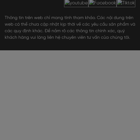
Thông tin trên web chỉ mang tính tham khảo. Các nội dung trên
web có thể chưa cập nhật kịp thời về các yêu cầu sản phẩm và
các quy định khác. Để nắm rõ các thông tin chính xác, quý
khách hàng vui lòng liên hệ chuyên viên tư vấn của chúng tôi.