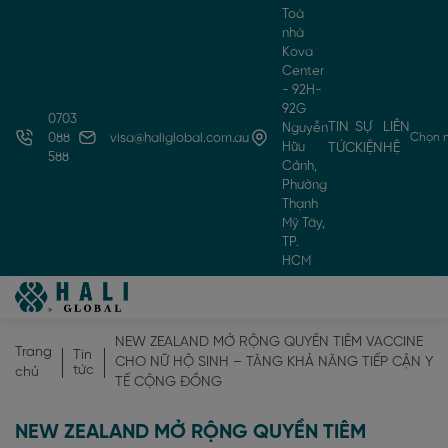
Toà
nhà
Kova
Center
- 92H-
92G
0703
TIN
SỰ
LIÊN
Nguyễn
Chọn 
088
visa@haliglobal.com.au
Hữu
TỨC
KIỆN
HỆ
588
Cảnh,
Phường
Thạnh
Mỹ Tây,
TP.
HCM
NEW ZEALAND MỞ RỘNG QUYỀN TIÊM VACCINE
Trang
Tin
CHO NỮ HỘ SINH – TĂNG KHẢ NĂNG TIẾP CẬN Y
tức
chủ
TẾ CỘNG ĐỒNG
NEW ZEALAND MỞ RỘNG QUYỀN TIÊM