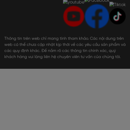
Thông tin trên web chỉ mang tính tham khảo. Các nội dung trên
web có thể chưa cập nhật kịp thời về các yêu cầu sản phẩm và
các quy định khác. Để nắm rõ các thông tin chính xác, quý
khách hàng vui lòng liên hệ chuyên viên tư vấn của chúng tôi.