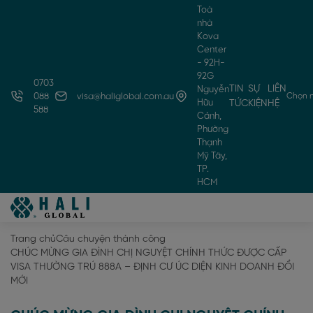
Toà
nhà
Kova
Center
- 92H-
92G
0703
TIN
SỰ
LIÊN
Nguyễn
Chọn 
088
visa@haliglobal.com.au
Hữu
TỨC
KIỆN
HỆ
588
Cảnh,
Phường
Thạnh
Mỹ Tây,
TP.
HCM
Trang chủ
Câu chuyện thành công
CHÚC MỪNG GIA ĐÌNH CHỊ NGUYỆT CHÍNH THỨC ĐƯỢC CẤP
VISA THƯỜNG TRÚ 888A – ĐỊNH CƯ ÚC DIỆN KINH DOANH ĐỔI
MỚI