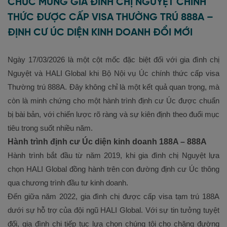
CHÚC MỪNG GIA ĐÌNH CHỊ NGUYỆT CHÍNH
THỨC ĐƯỢC CẤP VISA THƯỜNG TRÚ 888A –
ĐỊNH CƯ ÚC DIỆN KINH DOANH ĐỔI MỚI
Ngày 17/03/2026 là một cột mốc đặc biệt đối với gia đình chị
Nguyệt và HALI Global khi Bộ Nội vụ Úc chính thức cấp visa
Thường trú 888A. Đây không chỉ là một kết quả quan trọng, mà
còn là minh chứng cho một hành trình định cư Úc được chuẩn
bị bài bản, với chiến lược rõ ràng và sự kiên định theo đuổi mục
tiêu trong suốt nhiều năm.
Hành trình định cư Úc diện kinh doanh 188A – 888A
Hành trình bắt đầu từ năm 2019, khi gia đình chị Nguyệt lựa
chọn HALI Global đồng hành trên con đường định cư Úc thông
qua chương trình đầu tư kinh doanh.
Đến giữa năm 2022, gia đình chị được cấp visa tạm trú 188A
dưới sự hỗ trợ của đội ngũ HALI Global. Với sự tin tưởng tuyệt
đối, gia đình chị tiếp tục lựa chọn chúng tôi cho chặng đường