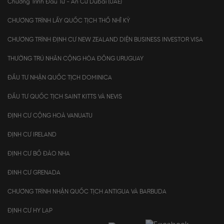
Chương Trình Đầu Tư - An Cư Dubai (UAE)
CHƯƠNG TRÌNH LẤY QUỐC TỊCH THỔ NHĨ KỲ
CHƯƠNG TRÌNH ĐỊNH CƯ NEW ZEALAND DIỆN BUSINESS INVESTOR VISA
THƯỜNG TRÚ NHÂN CỘNG HÒA ĐÔNG URUGUAY
ĐẦU TƯ NHẬN QUỐC TỊCH DOMINICA
ĐẦU TƯ QUỐC TỊCH SAINT KITTS VÀ NEVIS
ĐỊNH CƯ CỘNG HOÀ VANUATU
ĐỊNH CƯ IRELAND
ĐỊNH CƯ BỒ ĐÀO NHA
ĐINH CƯ GRENADA
CHƯƠNG TRÌNH NHẬN QUỐC TỊCH ANTIGUA VÀ BARBUDA
ĐỊNH CƯ HY LẠP