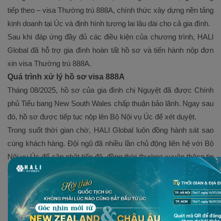
tiếp theo – visa Thường trú 888A, chính thức xây dựng nền tảng
kinh doanh tại Úc và định hình tương lai lâu dài cho cả gia đình.
Sau khi đáp ứng đầy đủ các điều kiện của chương trình, HALI
Global đã hỗ trợ gia đình hoàn tất hồ sơ và tiến hành nộp đơn
xin visa Thường trú 888A.
Quá trình xử lý hồ sơ visa 888A
Tháng 08/2025, hồ sơ của gia đình chị Nguyệt đã được Chính
phủ Tiểu bang New South Wales chấp thuận bảo lãnh. Ngay sau
đó, hồ sơ được tiếp tục nộp lên Bộ Nội vụ Úc để xét duyệt.
Trong suốt thời gian chờ, HALI Global luôn đồng hành sát sao
cùng khách hàng. Đội ngũ đã nhiều lần chủ động liên hệ với Bộ
Nội vụ Úc để cập nhật tiến độ, đồng thời thường xuyên thông tin
đến gia đình chị về tình trạng hồ sơ, hỗ trợ rà soát và bổ sung
tài liệu khi cần thiết, đảm bảo hồ sơ luôn ở trạng thái tối ưu nhất.
Kết quả: Visa thường trú 888A chính thức được cấp
Ngày 17/03/2026, visa Thường trú 888A chính thức được cấp