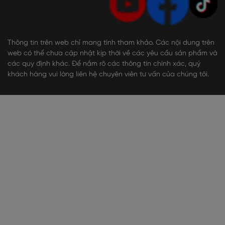
Thông tin trên web chỉ mang tính tham khảo. Các nội dung trên
web có thể chưa cập nhật kịp thời về các yêu cầu sản phẩm và
các quy định khác. Để nắm rõ các thông tin chính xác, quý
khách hàng vui lòng liên hệ chuyên viên tư vấn của chúng tôi.