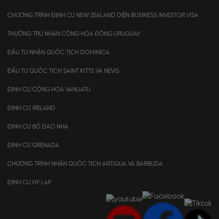
CHƯƠNG TRÌNH ĐỊNH CƯ NEW ZEALAND DIỆN BUSINESS INVESTOR VISA
THƯỜNG TRÚ NHÂN CỘNG HÒA ĐÔNG URUGUAY
ĐẦU TƯ NHẬN QUỐC TỊCH DOMINICA
ĐẦU TƯ QUỐC TỊCH SAINT KITTS VÀ NEVIS
ĐỊNH CƯ CỘNG HOÀ VANUATU
ĐỊNH CƯ IRELAND
ĐỊNH CƯ BỒ ĐÀO NHA
ĐINH CƯ GRENADA
CHƯƠNG TRÌNH NHẬN QUỐC TỊCH ANTIGUA VÀ BARBUDA
ĐỊNH CƯ HY LẠP