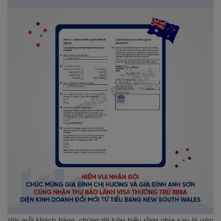
Với mỗi khách hàng, chúng tôi luôn hiểu rằng phía sau là ước