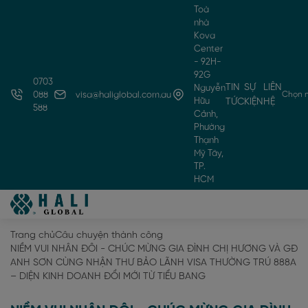
Toà
nhà
Kova
Center
- 92H-
92G
0703
TIN
SỰ
LIÊN
Nguyễn
Chọn 
088
visa@haliglobal.com.au
Hữu
TỨC
KIỆN
HỆ
588
Cảnh,
Phường
Thạnh
Mỹ Tây,
TP.
HCM
Trang chủ
Câu chuyện thành công
NIỀM VUI NHÂN ĐÔI - CHÚC MỪNG GIA ĐÌNH CHỊ HƯƠNG VÀ GĐ
ANH SƠN CÙNG NHẬN THƯ BẢO LÃNH VISA THƯỜNG TRÚ 888A
– DIỆN KINH DOANH ĐỔI MỚI TỪ TIỂU BANG