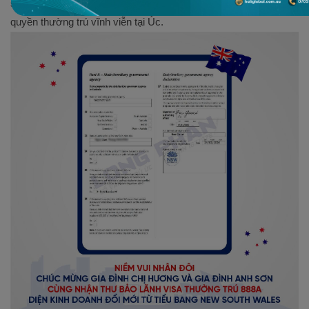
sơ được xét duyệt thành công, mở ra bước tiến gần hơn đến
quyền thường trú vĩnh viễn tại Úc.