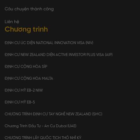
Câu chuyện thành công
Liên hệ
Chương trình
ĐỊNH CƯ ÚC DIỆN NATIONAL INNOVATION VISA (NIV)
ĐỊNH CƯ NEW ZEALAND DIỆN ACTIVE INVESTOR PLUS VISA (AIP)
ĐỊNH CƯ CỘNG HÒA SÍP
ĐỊNH CƯ CỘNG HÒA MALTA
ĐỊNH CƯ MỸ EB-2 NIW
ĐỊNH CƯ MỸ EB-5
CHƯƠNG TRÌNH ĐỊNH CƯ TAY NGHỀ NEW ZEALAND (SMC)
Chương Trình Đầu Tư - An Cư Dubai (UAE)
CHƯƠNG TRÌNH LẤY QUỐC TỊCH THỔ NHĨ KỲ