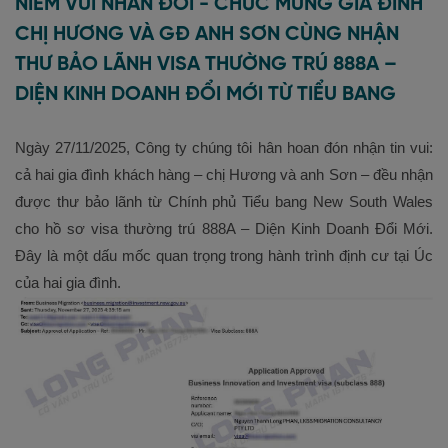
NIỀM VUI NHÂN ĐÔI - CHÚC MỪNG GIA ĐÌNH
CHỊ HƯƠNG VÀ GĐ ANH SƠN CÙNG NHẬN
THƯ BẢO LÃNH VISA THƯỜNG TRÚ 888A –
DIỆN KINH DOANH ĐỔI MỚI TỪ TIỂU BANG
Ngày 27/11/2025, Công ty chúng tôi hân hoan đón nhận tin vui:
cả hai gia đình khách hàng – chị Hương và anh Sơn – đều nhận
được thư bảo lãnh từ Chính phủ Tiểu bang New South Wales
cho hồ sơ visa thường trú 888A – Diện Kinh Doanh Đổi Mới.
Đây là một dấu mốc quan trọng trong hành trình định cư tại Úc
của hai gia đình.