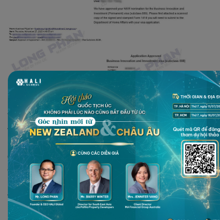
Thành quả này là kết tinh từ sự nỗ lực bền bỉ của khách hàng
và sự đồng hành xuyên suốt của Cố Vấn Di Trú Úc Long Phan
kể từ giai đoạn visa tạm trú 188A. Từ lúc lựa chọn mô hình kinh
doanh phù hợp, đến khi được cấp visa 188A vào năm 2022, các
gia đình đều kiên định theo đuổi mục tiêu định cư lâu dài.
Sau khi hoàn tất các cam kết và đáp ứng đầy đủ điều kiện của
visa thường trú 888A, chúng tôi đã tiến hành nộp hồ sơ xin bảo
lãnh đến Chính phủ Tiểu bang NSW. Ngày 27/11/2025, cả hai hồ