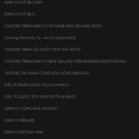
ĐỊNH CƯ MỸ EB-2 NIW
ĐỊNH CƯ MỸ EB-5
CHƯƠNG TRÌNH ĐỊNH CƯ TAY NGHỀ NEW ZEALAND (SMC)
Chương Trình Đầu Tư - An Cư Dubai (UAE)
CHƯƠNG TRÌNH LẤY QUỐC TỊCH THỔ NHĨ KỲ
CHƯƠNG TRÌNH ĐỊNH CƯ NEW ZEALAND DIỆN BUSINESS INVESTOR VISA
THƯỜNG TRÚ NHÂN CỘNG HÒA ĐÔNG URUGUAY
ĐẦU TƯ NHẬN QUỐC TỊCH DOMINICA
ĐẦU TƯ QUỐC TỊCH SAINT KITTS VÀ NEVIS
ĐỊNH CƯ CỘNG HOÀ VANUATU
ĐỊNH CƯ IRELAND
ĐỊNH CƯ BỒ ĐÀO NHA