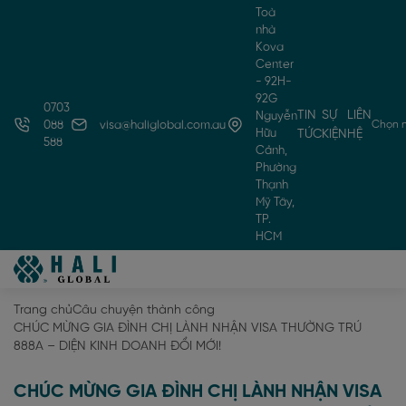
Toà
nhà
Kova
Center
- 92H-
92G
0703
TIN
SỰ
LIÊN
Nguyễn
Chọn 
088
visa@haliglobal.com.au
Hữu
TỨC
KIỆN
HỆ
588
Cảnh,
Phường
Thạnh
Mỹ Tây,
TP.
HCM
Trang chủ
Câu chuyện thành công
CHÚC MỪNG GIA ĐÌNH CHỊ LÀNH NHẬN VISA THƯỜNG TRÚ
888A – DIỆN KINH DOANH ĐỔI MỚI!
CHÚC MỪNG GIA ĐÌNH CHỊ LÀNH NHẬN VISA