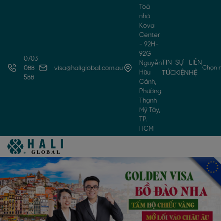
Toà
nhà
Kova
Center
- 92H-
92G
0703
TIN
SỰ
LIÊN
Nguyễn
Chọn 
088
visa@haliglobal.com.au
Hữu
TỨC
KIỆN
HỆ
588
Cảnh,
Phường
Thạnh
Mỹ Tây,
TP.
HCM