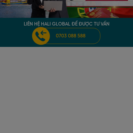
LIÊN HỆ HALI GLOBAL ĐỂ ĐƯỢC TƯ VẤN
0703 088 588
GIỚI THIỆU VỀ
HALI GLOBAL
Nhận thức rõ giá trị của tự do và tiện lợi mà việc trở
thành Công Dân Toàn Cầu mang lại, ông Long Phan đã