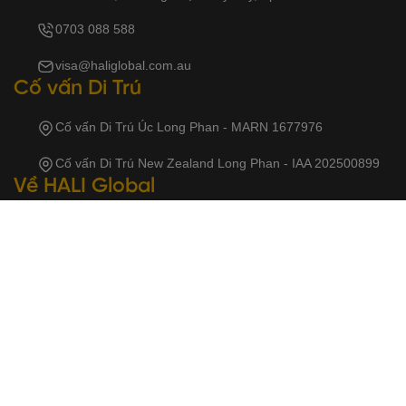
0703 088 588
visa@haliglobal.com.au
Cố vấn Di Trú
Cố vấn Di Trú Úc Long Phan - MARN 1677976
Cố vấn Di Trú New Zealand Long Phan - IAA 202500899
Về HALI Global
Về chúng tôi
Tin tức
Sự kiện
Câu chuyện thành công
Liên hệ
Chương trình