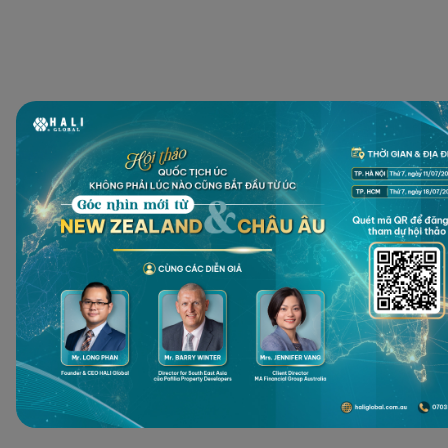
CHƯƠNG TRÌNH LẤY QUỐC TỊCH